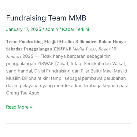
Fundraising Team MMB
January 17, 2025
/
admin
/
Kabar Terkini
𝐓𝐞𝐚𝐦 𝐅𝐮𝐧𝐝𝐫𝐚𝐢𝐬𝐢𝐧𝐠 𝐌𝐚𝐬𝐣𝐢𝐝 𝐌𝐮𝐬𝐥𝐢𝐦 𝐁𝐢𝐥𝐥𝐢𝐨𝐧𝐚𝐢𝐫𝐞: 𝐁𝐮𝐤𝐚𝐧 𝐇𝐚𝐧𝐲𝐚
𝐒𝐞𝐤𝐚𝐝𝐚𝐫 𝐏𝐞𝐧𝐠𝐠𝐚𝐥𝐚𝐧𝐠𝐚𝐧 𝐙𝐈𝐒𝐖𝐀𝐅 𝑀𝑒𝑑𝑖𝑎 𝑃𝑟𝑒𝑠𝑠, 𝐵𝑜𝑔𝑜𝑟 16
𝐽𝑎𝑛𝑢𝑎𝑟𝑖 2025 — Tidak hanya berperan sebagai tim
penggalangan ZISWAF [Zakat, Infaq, Sedekah dan Wakaf]
yang handal, Divisi Fundraising dari Pilar Baitul Maal Masjid
Muslim Billionaire kini tampil sebagai pembawa perubahan
dalam pelayanan yang mendekatkan lembaga kepada para
Orang Tua Asuh
Read More »
Ada