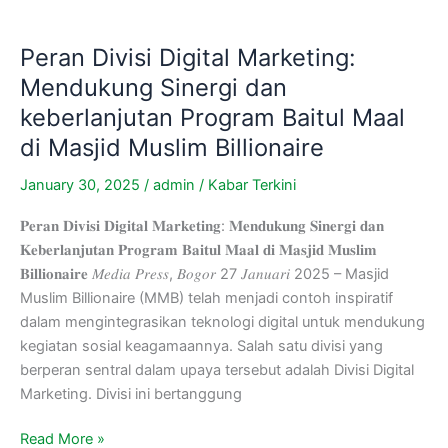
Peran Divisi Digital Marketing:
Mendukung Sinergi dan
keberlanjutan Program Baitul Maal
di Masjid Muslim Billionaire
January 30, 2025
/
admin
/
Kabar Terkini
𝐏𝐞𝐫𝐚𝐧 𝐃𝐢𝐯𝐢𝐬𝐢 𝐃𝐢𝐠𝐢𝐭𝐚𝐥 𝐌𝐚𝐫𝐤𝐞𝐭𝐢𝐧𝐠: 𝐌𝐞𝐧𝐝𝐮𝐤𝐮𝐧𝐠 𝐒𝐢𝐧𝐞𝐫𝐠𝐢 𝐝𝐚𝐧
𝐊𝐞𝐛𝐞𝐫𝐥𝐚𝐧𝐣𝐮𝐭𝐚𝐧 𝐏𝐫𝐨𝐠𝐫𝐚𝐦 𝐁𝐚𝐢𝐭𝐮𝐥 𝐌𝐚𝐚𝐥 𝐝𝐢 𝐌𝐚𝐬𝐣𝐢𝐝 𝐌𝐮𝐬𝐥𝐢𝐦
𝐁𝐢𝐥𝐥𝐢𝐨𝐧𝐚𝐢𝐫𝐞 𝑀𝑒𝑑𝑖𝑎 𝑃𝑟𝑒𝑠𝑠, 𝐵𝑜𝑔𝑜𝑟 27 𝐽𝑎𝑛𝑢𝑎𝑟𝑖 2025 – Masjid
Muslim Billionaire (MMB) telah menjadi contoh inspiratif
dalam mengintegrasikan teknologi digital untuk mendukung
kegiatan sosial keagamaannya. Salah satu divisi yang
berperan sentral dalam upaya tersebut adalah Divisi Digital
Marketing. Divisi ini bertanggung
Read More »