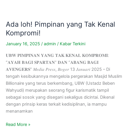
Ada loh! Pimpinan yang Tak Kenal
Kompromi!
January 16, 2025
/
admin
/
Kabar Terkini
𝐔𝐁𝐖 𝐏𝐈𝐌𝐏𝐈𝐍𝐀𝐍 𝐘𝐀𝐍𝐆 𝐓𝐀𝐊 𝐊𝐄𝐍𝐀𝐋 𝐊𝐎𝐌𝐏𝐑𝐎𝐌𝐈:
“𝐀𝐘𝐀𝐇 𝐁𝐀𝐆𝐈 𝐒𝐏𝐀𝐑𝐓𝐀𝐍” 𝐃𝐀𝐍 “𝐀𝐁𝐀𝐍𝐆 𝐁𝐀𝐆𝐈
𝐀𝐕𝐄𝐍𝐆𝐄𝐑𝐒” 𝑀𝑒𝑑𝑖𝑎 𝑃𝑟𝑒𝑠𝑠, 𝐵𝑜𝑔𝑜𝑟 13 𝐽𝑎𝑛𝑢𝑎𝑟𝑖 2025 – Di
tengah kesibukannya mengelola pergerakan Masjid Muslim
Billionaire yang terus berkembang, UBW (Ustadz Beben
Wahyudi) merupakan seorang figur karismatik tampil
sebagai sosok yang disegani sekaligus dicintai. Dikenal
dengan prinsip keras terkait kedisiplinan, ia mampu
menanamkan
Read More »