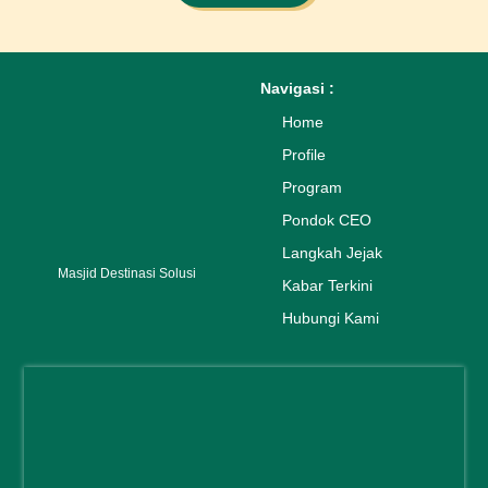
a
k
n
m
Navigasi :
Home
Profile
Program
Pondok CEO
Langkah Jejak
Masjid Destinasi Solusi
Kabar Terkini
Hubungi Kami