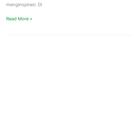
menginspirasi. Di
Read More »
Bangun
Masjid
Diancam
Parang