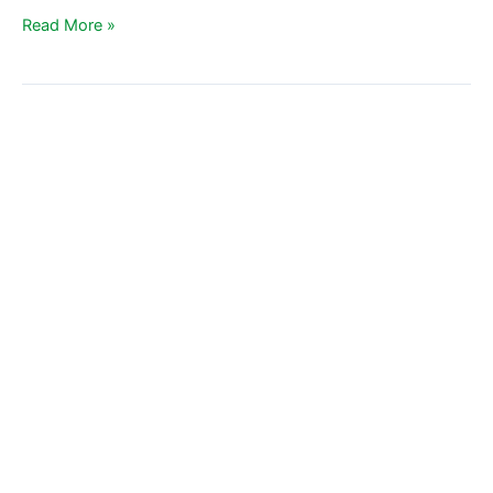
Read More »
MMB
Menghadiri
Undangan
Silaturahmi
Nasional
Ormas
dan
Lembaga
Kemanusiaan
Peduli
Palestina