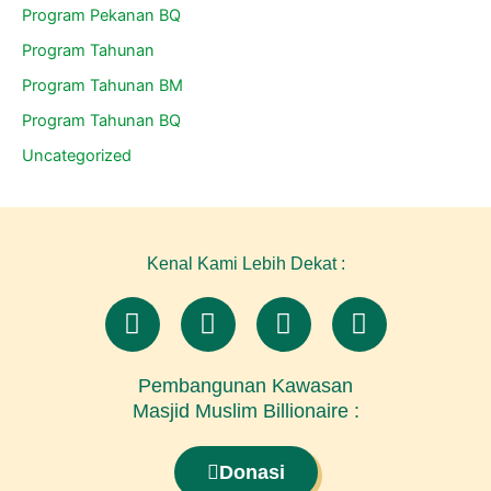
Program Pekanan BQ
Program Tahunan
Program Tahunan BM
Program Tahunan BQ
Uncategorized
Kenal Kami Lebih Dekat :
I
F
Y
L
n
a
o
i
s
c
u
n
t
Pembangunan Kawasan
e
t
k
Masjid Muslim Billionaire :
a
b
u
e
g
o
b
d
r
o
e
i
Donasi