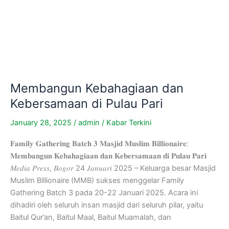
Membangun Kebahagiaan dan
Kebersamaan di Pulau Pari
January 28, 2025
/
admin
/
Kabar Terkini
𝐅𝐚𝐦𝐢𝐥𝐲 𝐆𝐚𝐭𝐡𝐞𝐫𝐢𝐧𝐠 𝐁𝐚𝐭𝐜𝐡 𝟑 𝐌𝐚𝐬𝐣𝐢𝐝 𝐌𝐮𝐬𝐥𝐢𝐦 𝐁𝐢𝐥𝐥𝐢𝐨𝐧𝐚𝐢𝐫𝐞:
𝐌𝐞𝐦𝐛𝐚𝐧𝐠𝐮𝐧 𝐊𝐞𝐛𝐚𝐡𝐚𝐠𝐢𝐚𝐚𝐧 𝐝𝐚𝐧 𝐊𝐞𝐛𝐞𝐫𝐬𝐚𝐦𝐚𝐚𝐧 𝐝𝐢 𝐏𝐮𝐥𝐚𝐮 𝐏𝐚𝐫𝐢
𝑀𝑒𝑑𝑖𝑎 𝑃𝑟𝑒𝑠𝑠, 𝐵𝑜𝑔𝑜𝑟 24 𝐽𝑎𝑛𝑢𝑎𝑟𝑖 2025 – Keluarga besar Masjid
Muslim Billionaire (MMB) sukses menggelar Family
Gathering Batch 3 pada 20-22 Januari 2025. Acara ini
dihadiri oleh seluruh insan masjid dari seluruh pilar, yaitu
Baitul Qur’an, Baitul Maal, Baitul Muamalah, dan