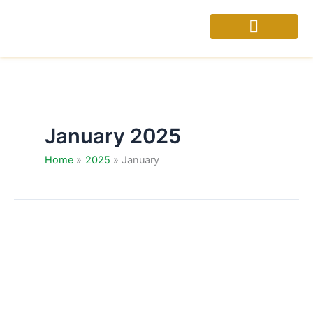
Skip
to
content
January 2025
Home
2025
January
Gerakan
BISMILLAH:
Optimasi
Kemakmuran
Masjid