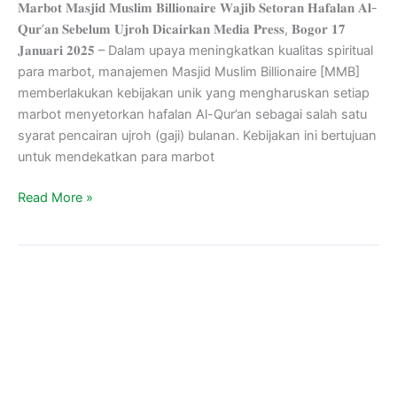
𝐌𝐚𝐫𝐛𝐨𝐭 𝐌𝐚𝐬𝐣𝐢𝐝 𝐌𝐮𝐬𝐥𝐢𝐦 𝐁𝐢𝐥𝐥𝐢𝐨𝐧𝐚𝐢𝐫𝐞 𝐖𝐚𝐣𝐢𝐛 𝐒𝐞𝐭𝐨𝐫𝐚𝐧 𝐇𝐚𝐟𝐚𝐥𝐚𝐧 𝐀𝐥-
𝐐𝐮𝐫’𝐚𝐧 𝐒𝐞𝐛𝐞𝐥𝐮𝐦 𝐔𝐣𝐫𝐨𝐡 𝐃𝐢𝐜𝐚𝐢𝐫𝐤𝐚𝐧 𝐌𝐞𝐝𝐢𝐚 𝐏𝐫𝐞𝐬𝐬, 𝐁𝐨𝐠𝐨𝐫 𝟏𝟕
𝐉𝐚𝐧𝐮𝐚𝐫𝐢 𝟐𝟎𝟐𝟓 – Dalam upaya meningkatkan kualitas spiritual
para marbot, manajemen Masjid Muslim Billionaire [MMB]
memberlakukan kebijakan unik yang mengharuskan setiap
marbot menyetorkan hafalan Al-Qur’an sebagai salah satu
syarat pencairan ujroh (gaji) bulanan. Kebijakan ini bertujuan
untuk mendekatkan para marbot
Read More »
Fundraising
Team
MMB