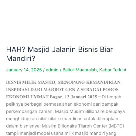
HAH? Masjid Jalanin Bisnis Biar
Mandiri?
January 14, 2025
/
admin
/
Baitul-Muamalah
,
Kabar Terkini
𝐁𝐈𝐒𝐍𝐈𝐒 𝐌𝐈𝐋𝐈𝐊 𝐌𝐀𝐒𝐉𝐈𝐃, 𝐌𝐄𝐍𝐎𝐏𝐀𝐍𝐆 𝐊𝐄𝐌𝐀𝐍𝐃𝐈𝐑𝐈𝐀𝐍:
𝐈𝐍𝐒𝐏𝐈𝐑𝐀𝐒𝐈 𝐃𝐀𝐑𝐈 𝐌𝐀𝐑𝐁𝐎𝐓 𝐆𝐄𝐍 𝐙 𝐒𝐄𝐁𝐀𝐆𝐀𝐈 𝐏𝐎𝐑𝐎𝐒
𝐄𝐊𝐎𝐍𝐎𝐌𝐈 𝐔𝐌𝐌𝐀𝐓 𝐁𝐨𝐠𝐨𝐫, 𝟏𝟑 𝐉𝐚𝐧𝐮𝐚𝐫𝐢 𝟐𝟎𝟐𝟓 – Di tengah
peliknya berbagai permasalahan ekonomi dari dampak
perkembangan zaman, Masjid Muslim Billionaire berupaya
menghidupkan nilai-nilai kemandirian untuk diterapkan
dalam bisnisnya: Muslim Billionaire Tijaroh Center (MBTC)
tampil menjadi model usaha milik masjid mandiri yang