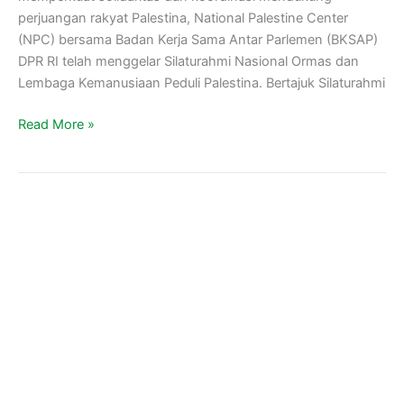
perjuangan rakyat Palestina, National Palestine Center
(NPC) bersama Badan Kerja Sama Antar Parlemen (BKSAP)
DPR RI telah menggelar Silaturahmi Nasional Ormas dan
Lembaga Kemanusiaan Peduli Palestina. Bertajuk Silaturahmi
Read More »
Marbot
Masjid
Muslim
Billionaire
Wajib
Setoran
Hafalan
Al-
Qur’an
Sebelum