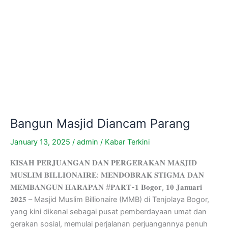
Bangun Masjid Diancam Parang
January 13, 2025
/
admin
/
Kabar Terkini
𝐊𝐈𝐒𝐀𝐇 𝐏𝐄𝐑𝐉𝐔𝐀𝐍𝐆𝐀𝐍 𝐃𝐀𝐍 𝐏𝐄𝐑𝐆𝐄𝐑𝐀𝐊𝐀𝐍 𝐌𝐀𝐒𝐉𝐈𝐃
𝐌𝐔𝐒𝐋𝐈𝐌 𝐁𝐈𝐋𝐋𝐈𝐎𝐍𝐀𝐈𝐑𝐄: 𝐌𝐄𝐍𝐃𝐎𝐁𝐑𝐀𝐊 𝐒𝐓𝐈𝐆𝐌𝐀 𝐃𝐀𝐍
𝐌𝐄𝐌𝐁𝐀𝐍𝐆𝐔𝐍 𝐇𝐀𝐑𝐀𝐏𝐀𝐍 #𝐏𝐀𝐑𝐓-𝟏 𝐁𝐨𝐠𝐨𝐫, 𝟏𝟎 𝐉𝐚𝐧𝐮𝐚𝐫𝐢
𝟐𝟎𝟐𝟓 – Masjid Muslim Billionaire (MMB) di Tenjolaya Bogor,
yang kini dikenal sebagai pusat pemberdayaan umat dan
gerakan sosial, memulai perjalanan perjuangannya penuh