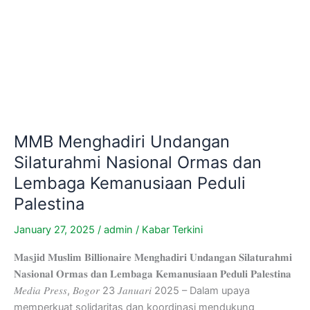
MMB Menghadiri Undangan
Silaturahmi Nasional Ormas dan
Lembaga Kemanusiaan Peduli
Palestina
January 27, 2025
/
admin
/
Kabar Terkini
𝐌𝐚𝐬𝐣𝐢𝐝 𝐌𝐮𝐬𝐥𝐢𝐦 𝐁𝐢𝐥𝐥𝐢𝐨𝐧𝐚𝐢𝐫𝐞 𝐌𝐞𝐧𝐠𝐡𝐚𝐝𝐢𝐫𝐢 𝐔𝐧𝐝𝐚𝐧𝐠𝐚𝐧 𝐒𝐢𝐥𝐚𝐭𝐮𝐫𝐚𝐡𝐦𝐢
𝐍𝐚𝐬𝐢𝐨𝐧𝐚𝐥 𝐎𝐫𝐦𝐚𝐬 𝐝𝐚𝐧 𝐋𝐞𝐦𝐛𝐚𝐠𝐚 𝐊𝐞𝐦𝐚𝐧𝐮𝐬𝐢𝐚𝐚𝐧 𝐏𝐞𝐝𝐮𝐥𝐢 𝐏𝐚𝐥𝐞𝐬𝐭𝐢𝐧𝐚
𝑀𝑒𝑑𝑖𝑎 𝑃𝑟𝑒𝑠𝑠, 𝐵𝑜𝑔𝑜𝑟 23 𝐽𝑎𝑛𝑢𝑎𝑟𝑖 2025 – Dalam upaya
memperkuat solidaritas dan koordinasi mendukung