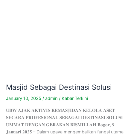
Masjid Sebagai Destinasi Solusi
January 10, 2025
/
admin
/
Kabar Terkini
𝐔𝐁𝐖 𝐀𝐉𝐀𝐊 𝐀𝐊𝐓𝐈𝐕𝐈𝐒 𝐊𝐄𝐌𝐀𝐒𝐉𝐈𝐃𝐀𝐍 𝐊𝐄𝐋𝐎𝐋𝐀 𝐀𝐒𝐄𝐓
𝐒𝐄𝐂𝐀𝐑𝐀 𝐏𝐑𝐎𝐅𝐄𝐒𝐈𝐎𝐍𝐀𝐋 𝐒𝐄𝐁𝐀𝐆𝐀𝐈 𝐃𝐄𝐒𝐓𝐈𝐍𝐀𝐒𝐈 𝐒𝐎𝐋𝐔𝐒𝐈
𝐔𝐌𝐌𝐀𝐓 𝐃𝐄𝐍𝐆𝐀𝐍 𝐆𝐄𝐑𝐀𝐊𝐀𝐍 𝐁𝐈𝐒𝐌𝐈𝐋𝐋𝐀𝐇 𝐁𝐨𝐠𝐨𝐫, 𝟗
𝐉𝐚𝐧𝐮𝐚𝐫𝐢 𝟐𝟎𝟐𝟓 – Dalam upaya mengembalikan fungsi utama