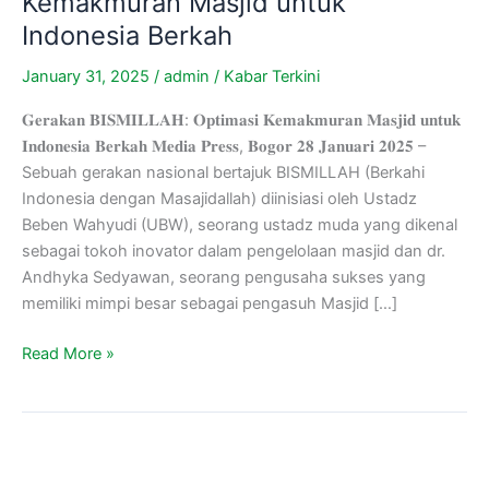
Kemakmuran Masjid untuk
Indonesia Berkah
January 31, 2025
/
admin
/
Kabar Terkini
𝐆𝐞𝐫𝐚𝐤𝐚𝐧 𝐁𝐈𝐒𝐌𝐈𝐋𝐋𝐀𝐇: 𝐎𝐩𝐭𝐢𝐦𝐚𝐬𝐢 𝐊𝐞𝐦𝐚𝐤𝐦𝐮𝐫𝐚𝐧 𝐌𝐚𝐬𝐣𝐢𝐝 𝐮𝐧𝐭𝐮𝐤
𝐈𝐧𝐝𝐨𝐧𝐞𝐬𝐢𝐚 𝐁𝐞𝐫𝐤𝐚𝐡 𝐌𝐞𝐝𝐢𝐚 𝐏𝐫𝐞𝐬𝐬, 𝐁𝐨𝐠𝐨𝐫 𝟐𝟖 𝐉𝐚𝐧𝐮𝐚𝐫𝐢 𝟐𝟎𝟐𝟓 –
Sebuah gerakan nasional bertajuk BISMILLAH (Berkahi
Indonesia dengan Masajidallah) diinisiasi oleh Ustadz
Beben Wahyudi (UBW), seorang ustadz muda yang dikenal
sebagai tokoh inovator dalam pengelolaan masjid dan dr.
Andhyka Sedyawan, seorang pengusaha sukses yang
memiliki mimpi besar sebagai pengasuh Masjid […]
Read More »
Peran
Divisi