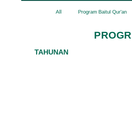
All
Program Baitul Qur'an
PROGRA
TAHUNAN