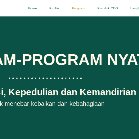
Home
Profile
Program
Pondok CEO
Lang
M-PROGRAM NYA
i, Kepedulian dan Kemandirian
k menebar kebaikan dan kebahagiaan