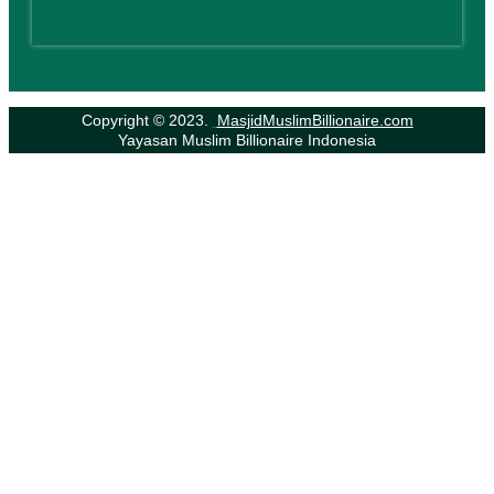
Copyright © 2023.
MasjidMuslimBillionaire.com
Yayasan Muslim Billionaire Indonesia