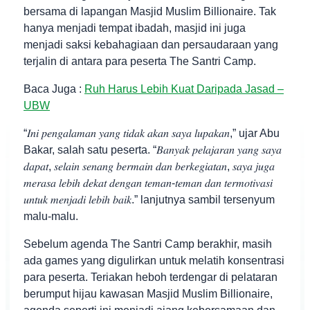
bersama di lapangan Masjid Muslim Billionaire. Tak
hanya menjadi tempat ibadah, masjid ini juga
menjadi saksi kebahagiaan dan persaudaraan yang
terjalin di antara para peserta The Santri Camp.
Baca Juga :
Ruh Harus Lebih Kuat Daripada Jasad –
UBW
“𝐼𝑛𝑖 𝑝𝑒𝑛𝑔𝑎𝑙𝑎𝑚𝑎𝑛 𝑦𝑎𝑛𝑔 𝑡𝑖𝑑𝑎𝑘 𝑎𝑘𝑎𝑛 𝑠𝑎𝑦𝑎 𝑙𝑢𝑝𝑎𝑘𝑎𝑛,” ujar Abu
Bakar, salah satu peserta. “𝐵𝑎𝑛𝑦𝑎𝑘 𝑝𝑒𝑙𝑎𝑗𝑎𝑟𝑎𝑛 𝑦𝑎𝑛𝑔 𝑠𝑎𝑦𝑎
𝑑𝑎𝑝𝑎𝑡, 𝑠𝑒𝑙𝑎𝑖𝑛 𝑠𝑒𝑛𝑎𝑛𝑔 𝑏𝑒𝑟𝑚𝑎𝑖𝑛 𝑑𝑎𝑛 𝑏𝑒𝑟𝑘𝑒𝑔𝑖𝑎𝑡𝑎𝑛, 𝑠𝑎𝑦𝑎 𝑗𝑢𝑔𝑎
𝑚𝑒𝑟𝑎𝑠𝑎 𝑙𝑒𝑏𝑖ℎ 𝑑𝑒𝑘𝑎𝑡 𝑑𝑒𝑛𝑔𝑎𝑛 𝑡𝑒𝑚𝑎𝑛-𝑡𝑒𝑚𝑎𝑛 𝑑𝑎𝑛 𝑡𝑒𝑟𝑚𝑜𝑡𝑖𝑣𝑎𝑠𝑖
𝑢𝑛𝑡𝑢𝑘 𝑚𝑒𝑛𝑗𝑎𝑑𝑖 𝑙𝑒𝑏𝑖ℎ 𝑏𝑎𝑖𝑘.” lanjutnya sambil tersenyum
malu-malu.
Sebelum agenda The Santri Camp berakhir, masih
ada games yang digulirkan untuk melatih konsentrasi
para peserta. Teriakan heboh terdengar di pelataran
berumput hijau kawasan Masjid Muslim Billionaire,