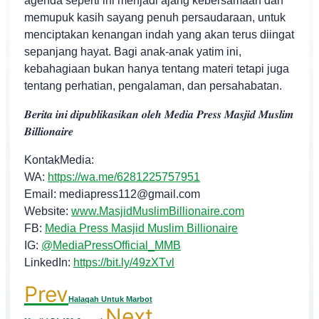
agenda seperti ini menjadi ajang kebersamaan dan
memupuk kasih sayang penuh persaudaraan, untuk
menciptakan kenangan indah yang akan terus diingat
sepanjang hayat. Bagi anak-anak yatim ini,
kebahagiaan bukan hanya tentang materi tetapi juga
tentang perhatian, pengalaman, dan persahabatan.
𝑩𝒆𝒓𝒊𝒕𝒂 𝒊𝒏𝒊 𝒅𝒊𝒑𝒖𝒃𝒍𝒊𝒌𝒂𝒔𝒊𝒌𝒂𝒏 𝒐𝒍𝒆𝒉 𝑴𝒆𝒅𝒊𝒂 𝑷𝒓𝒆𝒔𝒔 𝑴𝒂𝒔𝒋𝒊𝒅 𝑴𝒖𝒔𝒍𝒊𝒎
𝑩𝒊𝒍𝒍𝒊𝒐𝒏𝒂𝒊𝒓𝒆
KontakMedia:
WA:
https://wa.me/6281225757951
Email: mediapress112@gmail.com
Website:
www.MasjidMuslimBillionaire.com
FB:
Media Press Masjid Muslim Billionaire
IG:
@MediaPressOfficial_MMB
LinkedIn:
https://bit.ly/49zXTvl
Prev
Halaqah Untuk Marbot
Next