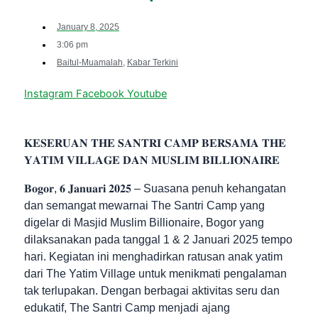
January 8, 2025
3:06 pm
Baitul-Muamalah
,
Kabar Terkini
Instagram
Facebook
Youtube
𝐊𝐄𝐒𝐄𝐑𝐔𝐀𝐍 𝐓𝐇𝐄 𝐒𝐀𝐍𝐓𝐑𝐈 𝐂𝐀𝐌𝐏 𝐁𝐄𝐑𝐒𝐀𝐌𝐀 𝐓𝐇𝐄
𝐘𝐀𝐓𝐈𝐌 𝐕𝐈𝐋𝐋𝐀𝐆𝐄 𝐃𝐀𝐍 𝐌𝐔𝐒𝐋𝐈𝐌 𝐁𝐈𝐋𝐋𝐈𝐎𝐍𝐀𝐈𝐑𝐄
𝐁𝐨𝐠𝐨𝐫, 𝟔 𝐉𝐚𝐧𝐮𝐚𝐫𝐢 𝟐𝟎𝟐𝟓 – Suasana penuh kehangatan
dan semangat mewarnai The Santri Camp yang
digelar di Masjid Muslim Billionaire, Bogor yang
dilaksanakan pada tanggal 1 & 2 Januari 2025 tempo
hari. Kegiatan ini menghadirkan ratusan anak yatim
dari The Yatim Village untuk menikmati pengalaman
tak terlupakan. Dengan berbagai aktivitas seru dan
edukatif, The Santri Camp menjadi ajang