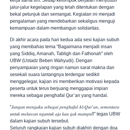
kerja sama tim. Setiap kelompok berjalan menyusuri
jalur-jalur kegelapan yang telah ditentukan dengan
bekal petunjuk dan semangat. Kegiatan ini menjadi
pengalaman yang mendebarkan sekaligus menguji
kemampuan dalam membangun solidaritas.
Di akhir acara pada hari kedua ada sesi kajian subuh
yang membahas tema “Bagaimana menjadi insan
yang Siddiq, Amanah, Tabligh dan Fathonah” oleh
UBW (Ustadz Beben Wahyudi). Dengan
penyampaian yang ringan namun sarat makna dan
sesekali suara lantangnya terdengar sedikit
menggelegar, kajian ini memberikan motivasi kepada
peserta untuk terus berjuang menggapai impian
mereka sebagai penghafal Qur’an yang handal.
“𝐽𝑎𝑛𝑔𝑎𝑛 𝑚𝑒𝑛𝑔𝑎𝑘𝑢 𝑠𝑒𝑏𝑎𝑔𝑎𝑖 𝑝𝑒𝑛𝑔ℎ𝑎𝑓𝑎𝑙 𝐴𝑙-𝑄𝑢𝑟’𝑎𝑛, 𝑠𝑒𝑚𝑒𝑛𝑡𝑎𝑟𝑎
𝑢𝑛𝑡𝑢𝑘 𝑚𝑒𝑙𝑎𝑤𝑎𝑛 𝑛𝑔𝑎𝑛𝑡𝑢𝑘 𝑎𝑗𝑎 𝑘𝑎𝑢 𝑔𝑎𝑘 𝑚𝑎𝑚𝑝𝑢!!” tegas UBW
dalam kajian subuh tersebut.
Seluruh rangkaian kajian subuh diakhiri dengan doa