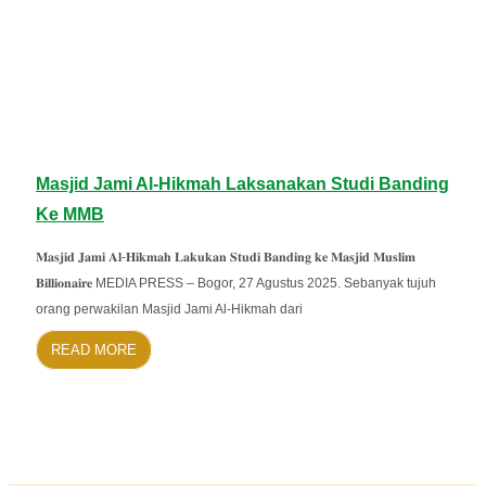
Masjid Jami Al-Hikmah Laksanakan Studi Banding
Ke MMB
𝐌𝐚𝐬𝐣𝐢𝐝 𝐉𝐚𝐦𝐢 𝐀𝐥-𝐇𝐢𝐤𝐦𝐚𝐡 𝐋𝐚𝐤𝐮𝐤𝐚𝐧 𝐒𝐭𝐮𝐝𝐢 𝐁𝐚𝐧𝐝𝐢𝐧𝐠 𝐤𝐞 𝐌𝐚𝐬𝐣𝐢𝐝 𝐌𝐮𝐬𝐥𝐢𝐦
𝐁𝐢𝐥𝐥𝐢𝐨𝐧𝐚𝐢𝐫𝐞 MEDIA PRESS – Bogor, 27 Agustus 2025. Sebanyak tujuh
orang perwakilan Masjid Jami Al-Hikmah dari
READ MORE