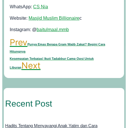
WhatsApp:
CS Nia
Website:
Masjid Muslim Billionaire
c
Instagram: @
baitulmaal.mmb
Prev
Punya Emas Berapa Gram Wajib Zakat? Begini Cara
Hitungnya
Kesempatan Terbatas! Ikuti Tadabbur Camp Opsi Untuk
Next
Liburan
Recent Post
Hadits Tentang Menyayangi Anak Yatim dan Cara