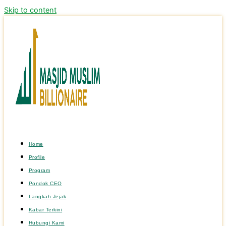
Skip to content
Home
Profile
Program
Pondok CEO
Langkah Jejak
Kabar Terkini
Hubungi Kami