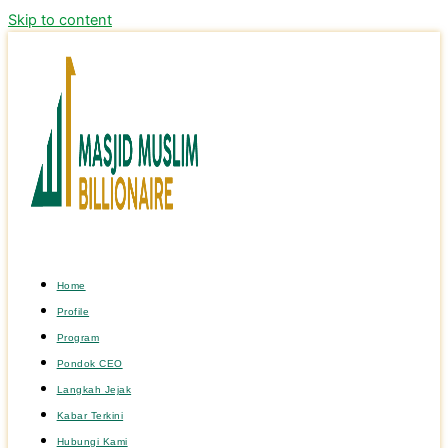
Skip to content
Home
Profile
Program
Pondok CEO
Langkah Jejak
Kabar Terkini
Hubungi Kami