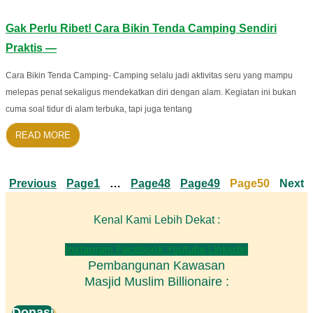
Gak Perlu Ribet! Cara Bikin Tenda Camping Sendiri
Praktis —
Cara Bikin Tenda Camping- Camping selalu jadi aktivitas seru yang mampu
melepas penat sekaligus mendekatkan diri dengan alam. Kegiatan ini bukan
cuma soal tidur di alam terbuka, tapi juga tentang
READ MORE
Previous
Page
1
…
Page
48
Page
49
Page
50
Next
Kenal Kami Lebih Dekat :
Instagram
Facebook
Youtube
Linkedin
Pembangunan Kawasan
Masjid Muslim Billionaire :
Donasi